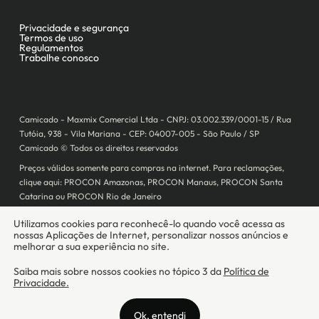
Camicado - Maxmix Comercial Ltda - CNPJ: 03.002.339/0001-15 / Rua
Tutóia, 938 - Vila Mariana - CEP: 04007-005 - São Paulo / SP
Camicado © Todos os direitos reservados
Preços válidos somente para compras na internet. Para reclamações,
clique aqui: PROCON Amazonas, PROCON Manaus, PROCON Santa
Catarina ou PROCON Rio de Janeiro
A Camicado atua como correspondente bancário da
Realize CFI
no país,
prestando os serviços de abertura de conta pós-paga (cartões de
crédito), conforme a regulação vigente.