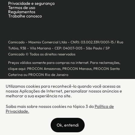
Camicado - Maxmix Comercial Ltda - CNPJ: 03.002.339/0001-15 / Rua
Tutóia, 938 - Vila Mariana - CEP: 04007-005 - São Paulo / SP
Camicado © Todos os direitos reservados
Preços válidos somente para compras na internet. Para reclamações,
clique aqui: PROCON Amazonas, PROCON Manaus, PROCON Santa
Catarina ou PROCON Rio de Janeiro
A Camicado atua como correspondente bancário da
Realize CFI
no país,
prestando os serviços de abertura de conta pós-paga (cartões de
crédito), conforme a regulação vigente.