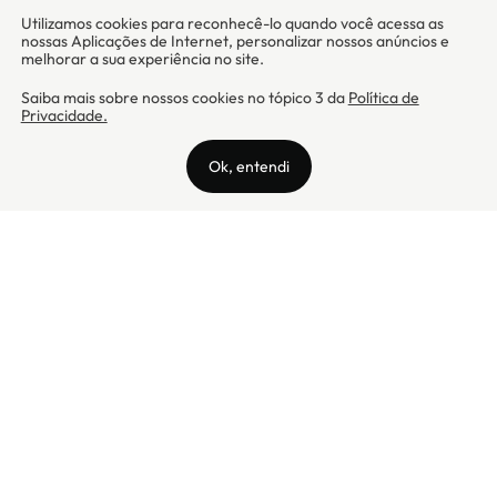
Camicado - Maxmix Comercial Ltda - CNPJ: 03.002.339/0001-15 / Rua
Tutóia, 938 - Vila Mariana - CEP: 04007-005 - São Paulo / SP
Camicado © Todos os direitos reservados
Preços válidos somente para compras na internet. Para reclamações,
clique aqui: PROCON Amazonas, PROCON Manaus, PROCON Santa
Catarina ou PROCON Rio de Janeiro
A Camicado atua como correspondente bancário da
Realize CFI
no país,
prestando os serviços de abertura de conta pós-paga (cartões de
crédito), conforme a regulação vigente.