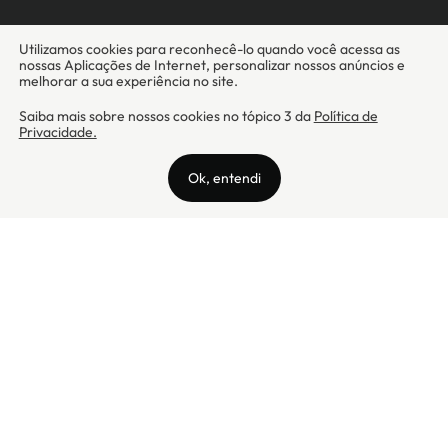
Camicado - Maxmix Comercial Ltda - CNPJ: 03.002.339/0001-15 / Rua
Tutóia, 938 - Vila Mariana - CEP: 04007-005 - São Paulo / SP
Camicado © Todos os direitos reservados
Preços válidos somente para compras na internet. Para reclamações,
clique aqui: PROCON Amazonas, PROCON Manaus, PROCON Santa
Catarina ou PROCON Rio de Janeiro
A Camicado atua como correspondente bancário da
Realize CFI
no país,
prestando os serviços de abertura de conta pós-paga (cartões de
crédito), conforme a regulação vigente.