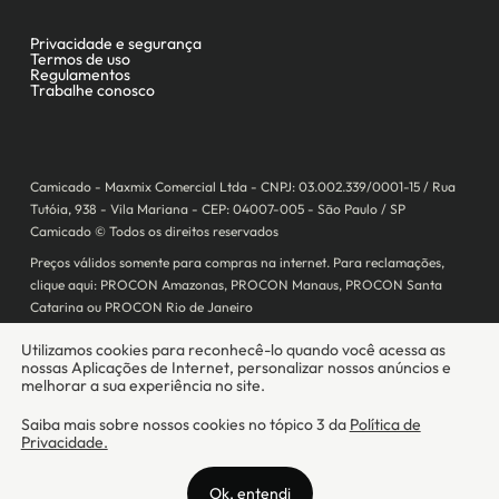
Camicado - Maxmix Comercial Ltda - CNPJ: 03.002.339/0001-15 / Rua
Tutóia, 938 - Vila Mariana - CEP: 04007-005 - São Paulo / SP
Camicado © Todos os direitos reservados
Preços válidos somente para compras na internet. Para reclamações,
clique aqui: PROCON Amazonas, PROCON Manaus, PROCON Santa
Catarina ou PROCON Rio de Janeiro
A Camicado atua como correspondente bancário da
Realize CFI
no país,
prestando os serviços de abertura de conta pós-paga (cartões de
crédito), conforme a regulação vigente.