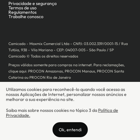
Camicado - Maxmix Comercial Ltda - CNPJ: 03.002.339/0001-15 / Rua
Tutóia, 938 - Vila Mariana - CEP: 04007-005 - São Paulo / SP
Camicado © Todos os direitos reservados
Preços válidos somente para compras na internet. Para reclamações,
clique aqui: PROCON Amazonas, PROCON Manaus, PROCON Santa
Catarina ou PROCON Rio de Janeiro
A Camicado atua como correspondente bancário da
Realize CFI
no país,
prestando os serviços de abertura de conta pós-paga (cartões de
crédito), conforme a regulação vigente.