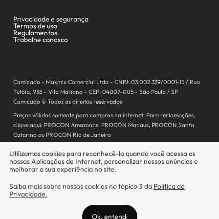
Camicado - Maxmix Comercial Ltda - CNPJ: 03.002.339/0001-15 / Rua
Tutóia, 938 - Vila Mariana - CEP: 04007-005 - São Paulo / SP
Camicado © Todos os direitos reservados
Preços válidos somente para compras na internet. Para reclamações,
clique aqui: PROCON Amazonas, PROCON Manaus, PROCON Santa
Catarina ou PROCON Rio de Janeiro
A Camicado atua como correspondente bancário da
Realize CFI
no país,
prestando os serviços de abertura de conta pós-paga (cartões de
crédito), conforme a regulação vigente.