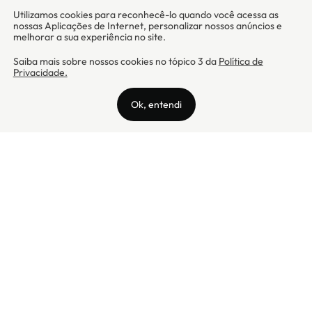
Camicado - Maxmix Comercial Ltda - CNPJ: 03.002.339/0001-15 / Rua
Tutóia, 938 - Vila Mariana - CEP: 04007-005 - São Paulo / SP
Camicado © Todos os direitos reservados
Preços válidos somente para compras na internet. Para reclamações,
clique aqui: PROCON Amazonas, PROCON Manaus, PROCON Santa
Catarina ou PROCON Rio de Janeiro
A Camicado atua como correspondente bancário da
Realize CFI
no país,
prestando os serviços de abertura de conta pós-paga (cartões de
crédito), conforme a regulação vigente.