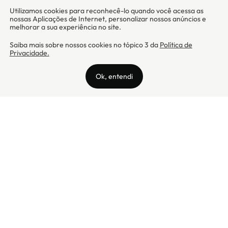
Camicado - Maxmix Comercial Ltda - CNPJ: 03.002.339/0001-15 / Rua
Tutóia, 938 - Vila Mariana - CEP: 04007-005 - São Paulo / SP
Camicado © Todos os direitos reservados
Preços válidos somente para compras na internet. Para reclamações,
clique aqui: PROCON Amazonas, PROCON Manaus, PROCON Santa
Catarina ou PROCON Rio de Janeiro
A Camicado atua como correspondente bancário da
Realize CFI
no país,
prestando os serviços de abertura de conta pós-paga (cartões de
crédito), conforme a regulação vigente.