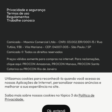
Camicado - Maxmix Comercial Ltda - CNPJ: 03.002.339/0001-15 / Rua
Tutóia, 938 - Vila Mariana - CEP: 04007-005 - São Paulo / SP
Camicado © Todos os direitos reservados
Preços válidos somente para compras na internet. Para reclamações,
clique aqui: PROCON Amazonas, PROCON Manaus, PROCON Santa
Catarina ou PROCON Rio de Janeiro
A Camicado atua como correspondente bancário da
Realize CFI
no país,
prestando os serviços de abertura de conta pós-paga (cartões de
crédito), conforme a regulação vigente.