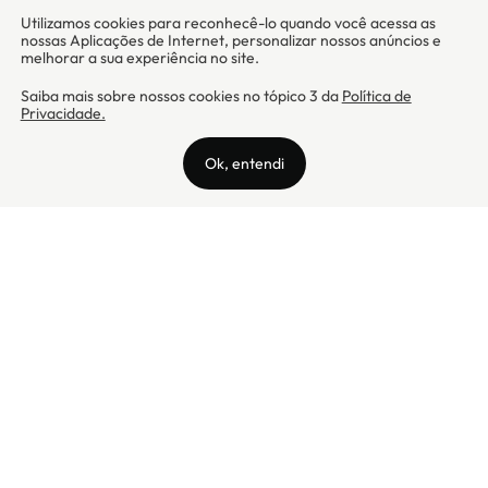
Camicado - Maxmix Comercial Ltda - CNPJ: 03.002.339/0001-15 / Rua
Tutóia, 938 - Vila Mariana - CEP: 04007-005 - São Paulo / SP
Camicado © Todos os direitos reservados
Preços válidos somente para compras na internet. Para reclamações,
clique aqui: PROCON Amazonas, PROCON Manaus, PROCON Santa
Catarina ou PROCON Rio de Janeiro
A Camicado atua como correspondente bancário da
Realize CFI
no país,
prestando os serviços de abertura de conta pós-paga (cartões de
crédito), conforme a regulação vigente.