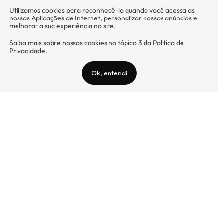
Camicado - Maxmix Comercial Ltda - CNPJ: 03.002.339/0001-15 / Rua
Tutóia, 938 - Vila Mariana - CEP: 04007-005 - São Paulo / SP
Camicado © Todos os direitos reservados
Preços válidos somente para compras na internet. Para reclamações,
clique aqui: PROCON Amazonas, PROCON Manaus, PROCON Santa
Catarina ou PROCON Rio de Janeiro
A Camicado atua como correspondente bancário da
Realize CFI
no país,
prestando os serviços de abertura de conta pós-paga (cartões de
crédito), conforme a regulação vigente.