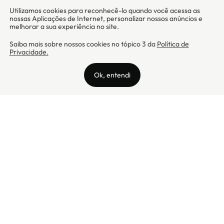
Camicado - Maxmix Comercial Ltda - CNPJ: 03.002.339/0001-15 / Rua
Tutóia, 938 - Vila Mariana - CEP: 04007-005 - São Paulo / SP
Camicado © Todos os direitos reservados
Preços válidos somente para compras na internet. Para reclamações,
clique aqui: PROCON Amazonas, PROCON Manaus, PROCON Santa
Catarina ou PROCON Rio de Janeiro
A Camicado atua como correspondente bancário da
Realize CFI
no país,
prestando os serviços de abertura de conta pós-paga (cartões de
crédito), conforme a regulação vigente.