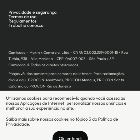
Camicado - Maxmix Comercial Ltda - CNPJ: 03.002.339/0001-15 / Rua
Tutóia, 938 - Vila Mariana - CEP: 04007-005 - São Paulo / SP
Camicado © Todos os direitos reservados
Preços válidos somente para compras na internet. Para reclamações,
clique aqui: PROCON Amazonas, PROCON Manaus, PROCON Santa
Catarina ou PROCON Rio de Janeiro
A Camicado atua como correspondente bancário da
Realize CFI
no país,
prestando os serviços de abertura de conta pós-paga (cartões de
crédito), conforme a regulação vigente.