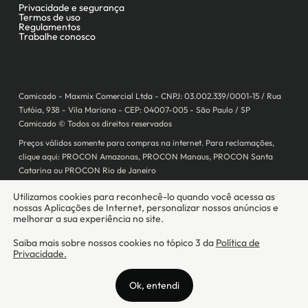
Camicado - Maxmix Comercial Ltda - CNPJ: 03.002.339/0001-15 / Rua
Tutóia, 938 - Vila Mariana - CEP: 04007-005 - São Paulo / SP
Camicado © Todos os direitos reservados
Preços válidos somente para compras na internet. Para reclamações,
clique aqui: PROCON Amazonas, PROCON Manaus, PROCON Santa
Catarina ou PROCON Rio de Janeiro
A Camicado atua como correspondente bancário da
Realize CFI
no país,
prestando os serviços de abertura de conta pós-paga (cartões de
crédito), conforme a regulação vigente.