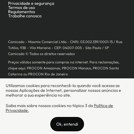
Camicado - Maxmix Comercial Ltda - CNPJ: 03.002.339/0001-15 / Rua
Tutóia, 938 - Vila Mariana - CEP: 04007-005 - São Paulo / SP
Camicado © Todos os direitos reservados
Preços válidos somente para compras na internet. Para reclamações,
clique aqui: PROCON Amazonas, PROCON Manaus, PROCON Santa
Catarina ou PROCON Rio de Janeiro
A Camicado atua como correspondente bancário da
Realize CFI
no país,
prestando os serviços de abertura de conta pós-paga (cartões de
crédito), conforme a regulação vigente.