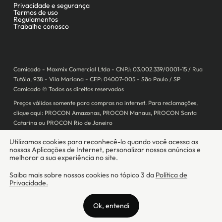
Camicado - Maxmix Comercial Ltda - CNPJ: 03.002.339/0001-15 / Rua
Tutóia, 938 - Vila Mariana - CEP: 04007-005 - São Paulo / SP
Camicado © Todos os direitos reservados
Preços válidos somente para compras na internet. Para reclamações,
clique aqui: PROCON Amazonas, PROCON Manaus, PROCON Santa
Catarina ou PROCON Rio de Janeiro
A Camicado atua como correspondente bancário da
Realize CFI
no país,
prestando os serviços de abertura de conta pós-paga (cartões de
crédito), conforme a regulação vigente.