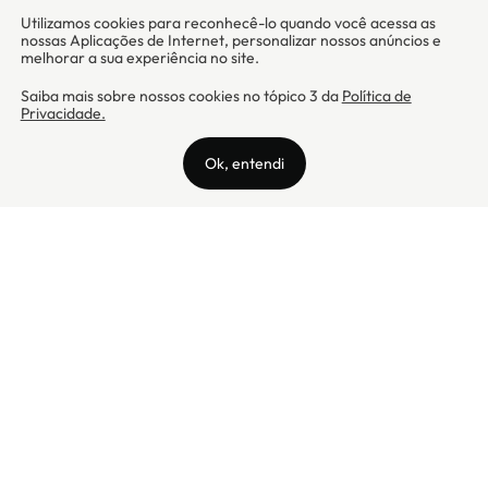
Camicado - Maxmix Comercial Ltda - CNPJ: 03.002.339/0001-15 / Rua
Tutóia, 938 - Vila Mariana - CEP: 04007-005 - São Paulo / SP
Camicado © Todos os direitos reservados
Preços válidos somente para compras na internet. Para reclamações,
clique aqui: PROCON Amazonas, PROCON Manaus, PROCON Santa
Catarina ou PROCON Rio de Janeiro
A Camicado atua como correspondente bancário da
Realize CFI
no país,
prestando os serviços de abertura de conta pós-paga (cartões de
crédito), conforme a regulação vigente.