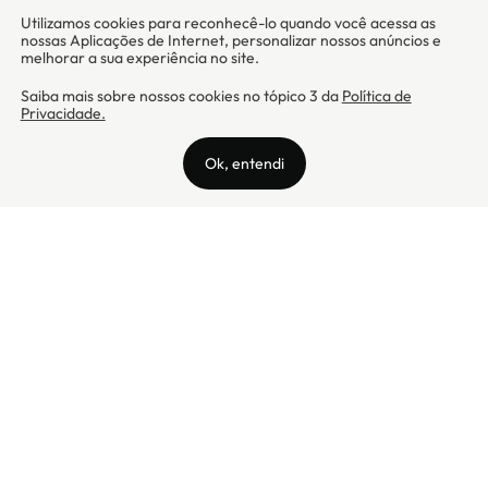
Camicado - Maxmix Comercial Ltda - CNPJ: 03.002.339/0001-15 / Rua
Tutóia, 938 - Vila Mariana - CEP: 04007-005 - São Paulo / SP
Camicado © Todos os direitos reservados
Preços válidos somente para compras na internet. Para reclamações,
clique aqui: PROCON Amazonas, PROCON Manaus, PROCON Santa
Catarina ou PROCON Rio de Janeiro
A Camicado atua como correspondente bancário da
Realize CFI
no país,
prestando os serviços de abertura de conta pós-paga (cartões de
crédito), conforme a regulação vigente.