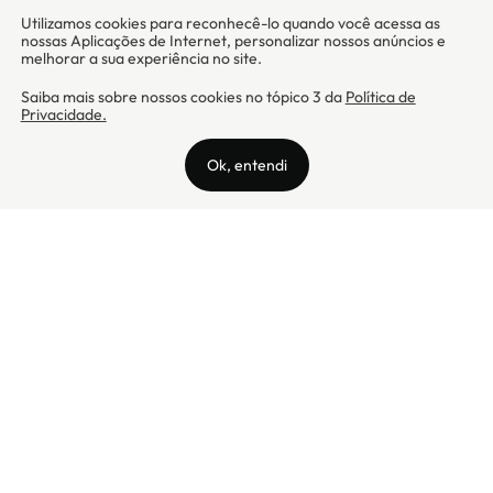
Camicado - Maxmix Comercial Ltda - CNPJ: 03.002.339/0001-15 / Rua
Tutóia, 938 - Vila Mariana - CEP: 04007-005 - São Paulo / SP
Camicado © Todos os direitos reservados
Preços válidos somente para compras na internet. Para reclamações,
clique aqui: PROCON Amazonas, PROCON Manaus, PROCON Santa
Catarina ou PROCON Rio de Janeiro
A Camicado atua como correspondente bancário da
Realize CFI
no país,
prestando os serviços de abertura de conta pós-paga (cartões de
crédito), conforme a regulação vigente.