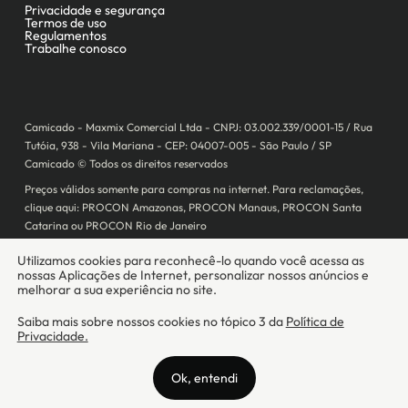
Camicado - Maxmix Comercial Ltda - CNPJ: 03.002.339/0001-15 / Rua
Tutóia, 938 - Vila Mariana - CEP: 04007-005 - São Paulo / SP
Camicado © Todos os direitos reservados
Preços válidos somente para compras na internet. Para reclamações,
clique aqui: PROCON Amazonas, PROCON Manaus, PROCON Santa
Catarina ou PROCON Rio de Janeiro
A Camicado atua como correspondente bancário da
Realize CFI
no país,
prestando os serviços de abertura de conta pós-paga (cartões de
crédito), conforme a regulação vigente.