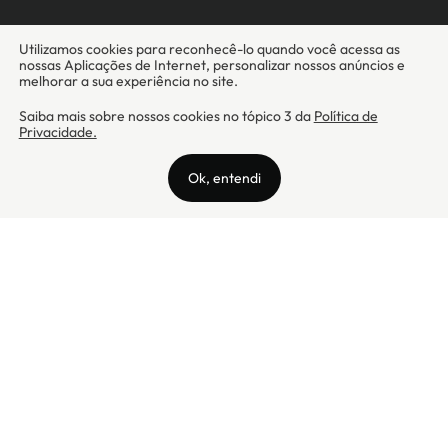
Camicado - Maxmix Comercial Ltda - CNPJ: 03.002.339/0001-15 / Rua
Tutóia, 938 - Vila Mariana - CEP: 04007-005 - São Paulo / SP
Camicado © Todos os direitos reservados
Preços válidos somente para compras na internet. Para reclamações,
clique aqui: PROCON Amazonas, PROCON Manaus, PROCON Santa
Catarina ou PROCON Rio de Janeiro
A Camicado atua como correspondente bancário da
Realize CFI
no país,
prestando os serviços de abertura de conta pós-paga (cartões de
crédito), conforme a regulação vigente.