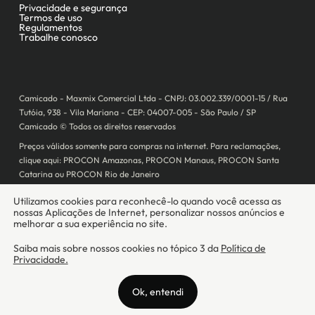
Camicado - Maxmix Comercial Ltda - CNPJ: 03.002.339/0001-15 / Rua
Tutóia, 938 - Vila Mariana - CEP: 04007-005 - São Paulo / SP
Camicado © Todos os direitos reservados
Preços válidos somente para compras na internet. Para reclamações,
clique aqui: PROCON Amazonas, PROCON Manaus, PROCON Santa
Catarina ou PROCON Rio de Janeiro
A Camicado atua como correspondente bancário da
Realize CFI
no país,
prestando os serviços de abertura de conta pós-paga (cartões de
crédito), conforme a regulação vigente.