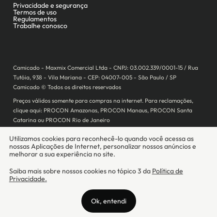
Camicado - Maxmix Comercial Ltda - CNPJ: 03.002.339/0001-15 / Rua
Tutóia, 938 - Vila Mariana - CEP: 04007-005 - São Paulo / SP
Camicado © Todos os direitos reservados
Preços válidos somente para compras na internet. Para reclamações,
clique aqui: PROCON Amazonas, PROCON Manaus, PROCON Santa
Catarina ou PROCON Rio de Janeiro
A Camicado atua como correspondente bancário da
Realize CFI
no país,
prestando os serviços de abertura de conta pós-paga (cartões de
crédito), conforme a regulação vigente.