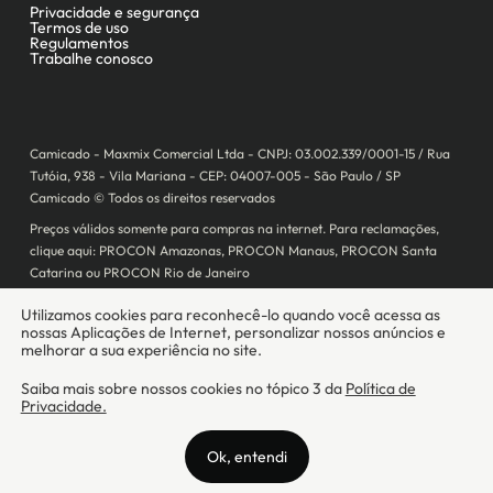
Camicado - Maxmix Comercial Ltda - CNPJ: 03.002.339/0001-15 / Rua
Tutóia, 938 - Vila Mariana - CEP: 04007-005 - São Paulo / SP
Camicado © Todos os direitos reservados
Preços válidos somente para compras na internet. Para reclamações,
clique aqui: PROCON Amazonas, PROCON Manaus, PROCON Santa
Catarina ou PROCON Rio de Janeiro
A Camicado atua como correspondente bancário da
Realize CFI
no país,
prestando os serviços de abertura de conta pós-paga (cartões de
crédito), conforme a regulação vigente.