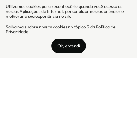
Camicado - Maxmix Comercial Ltda - CNPJ: 03.002.339/0001-15 / Rua
Tutóia, 938 - Vila Mariana - CEP: 04007-005 - São Paulo / SP
Camicado © Todos os direitos reservados
Preços válidos somente para compras na internet. Para reclamações,
clique aqui: PROCON Amazonas, PROCON Manaus, PROCON Santa
Catarina ou PROCON Rio de Janeiro
A Camicado atua como correspondente bancário da
Realize CFI
no país,
prestando os serviços de abertura de conta pós-paga (cartões de
crédito), conforme a regulação vigente.