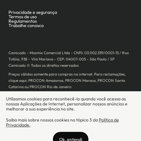
Camicado - Maxmix Comercial Ltda - CNPJ: 03.002.339/0001-15 / Rua
Tutóia, 938 - Vila Mariana - CEP: 04007-005 - São Paulo / SP
Camicado © Todos os direitos reservados
Preços válidos somente para compras na internet. Para reclamações,
clique aqui: PROCON Amazonas, PROCON Manaus, PROCON Santa
Catarina ou PROCON Rio de Janeiro
A Camicado atua como correspondente bancário da
Realize CFI
no país,
prestando os serviços de abertura de conta pós-paga (cartões de
crédito), conforme a regulação vigente.