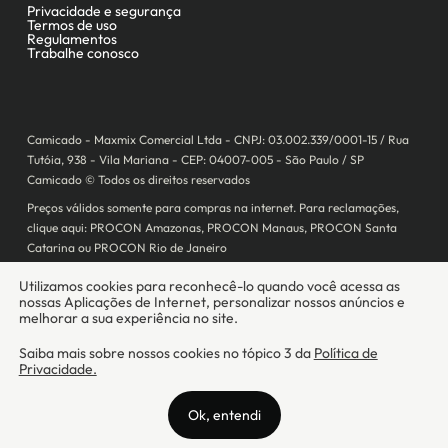
Camicado - Maxmix Comercial Ltda - CNPJ: 03.002.339/0001-15 / Rua
Tutóia, 938 - Vila Mariana - CEP: 04007-005 - São Paulo / SP
Camicado © Todos os direitos reservados
Preços válidos somente para compras na internet. Para reclamações,
clique aqui: PROCON Amazonas, PROCON Manaus, PROCON Santa
Catarina ou PROCON Rio de Janeiro
A Camicado atua como correspondente bancário da
Realize CFI
no país,
prestando os serviços de abertura de conta pós-paga (cartões de
crédito), conforme a regulação vigente.