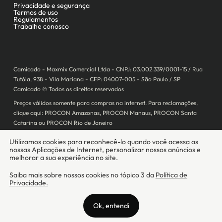
Camicado - Maxmix Comercial Ltda - CNPJ: 03.002.339/0001-15 / Rua
Tutóia, 938 - Vila Mariana - CEP: 04007-005 - São Paulo / SP
Camicado © Todos os direitos reservados
Preços válidos somente para compras na internet. Para reclamações,
clique aqui: PROCON Amazonas, PROCON Manaus, PROCON Santa
Catarina ou PROCON Rio de Janeiro
A Camicado atua como correspondente bancário da
Realize CFI
no país,
prestando os serviços de abertura de conta pós-paga (cartões de
crédito), conforme a regulação vigente.