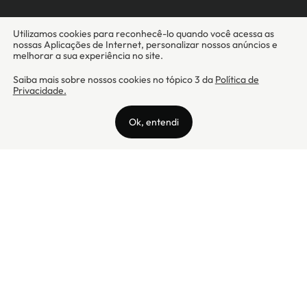
Camicado - Maxmix Comercial Ltda - CNPJ: 03.002.339/0001-15 / Rua
Tutóia, 938 - Vila Mariana - CEP: 04007-005 - São Paulo / SP
Camicado © Todos os direitos reservados
Preços válidos somente para compras na internet. Para reclamações,
clique aqui: PROCON Amazonas, PROCON Manaus, PROCON Santa
Catarina ou PROCON Rio de Janeiro
A Camicado atua como correspondente bancário da
Realize CFI
no país,
prestando os serviços de abertura de conta pós-paga (cartões de
crédito), conforme a regulação vigente.