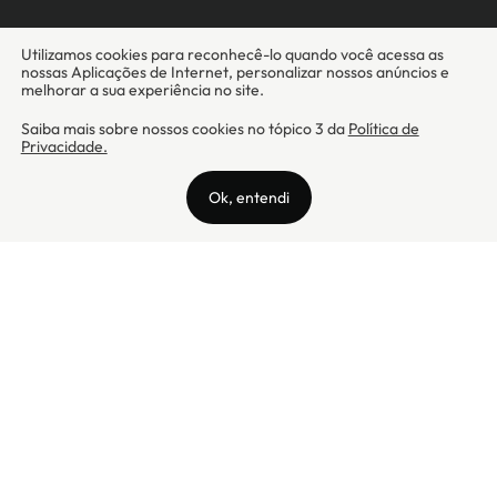
Camicado - Maxmix Comercial Ltda - CNPJ: 03.002.339/0001-15 / Rua
Tutóia, 938 - Vila Mariana - CEP: 04007-005 - São Paulo / SP
Camicado © Todos os direitos reservados
Preços válidos somente para compras na internet. Para reclamações,
clique aqui: PROCON Amazonas, PROCON Manaus, PROCON Santa
Catarina ou PROCON Rio de Janeiro
A Camicado atua como correspondente bancário da
Realize CFI
no país,
prestando os serviços de abertura de conta pós-paga (cartões de
crédito), conforme a regulação vigente.