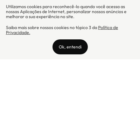
Camicado - Maxmix Comercial Ltda - CNPJ: 03.002.339/0001-15 / Rua
Tutóia, 938 - Vila Mariana - CEP: 04007-005 - São Paulo / SP
Camicado © Todos os direitos reservados
Preços válidos somente para compras na internet. Para reclamações,
clique aqui: PROCON Amazonas, PROCON Manaus, PROCON Santa
Catarina ou PROCON Rio de Janeiro
A Camicado atua como correspondente bancário da
Realize CFI
no país,
prestando os serviços de abertura de conta pós-paga (cartões de
crédito), conforme a regulação vigente.