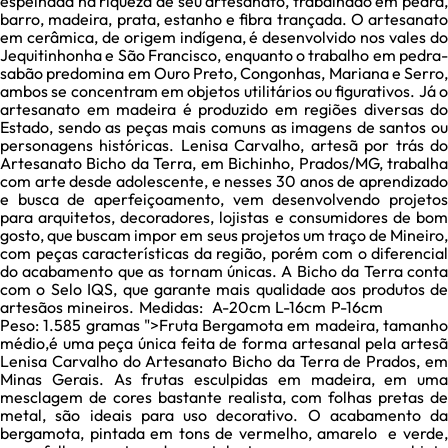
espelhada na riqueza de seu artesanato, trabalhado em pedra,
barro, madeira, prata, estanho e fibra trançada. O artesanato
em cerâmica, de origem indígena, é desenvolvido nos vales do
Jequitinhonha e São Francisco, enquanto o trabalho em pedra-
sabão predomina em Ouro Preto, Congonhas, Mariana e Serro,
ambos se concentram em objetos utilitários ou figurativos. Já o
artesanato em madeira é produzido em regiões diversas do
Estado, sendo as peças mais comuns as imagens de santos ou
personagens históricas. Lenisa Carvalho, artesã por trás do
Artesanato Bicho da Terra, em Bichinho, Prados/MG, trabalha
com arte desde adolescente, e nesses 30 anos de aprendizado
e busca de aperfeiçoamento, vem desenvolvendo projetos
para arquitetos, decoradores, lojistas e consumidores de bom
gosto, que buscam impor em seus projetos um traço de Mineiro,
com peças características da região, porém com o diferencial
do acabamento que as tornam únicas. A Bicho da Terra conta
com o Selo IQS, que garante mais qualidade aos produtos de
artesãos mineiros. Medidas: A-20cm L-16cm P-16cm
Peso: 1.585 gramas ">
Fruta Bergamota em madeira, tamanh
médio,é uma peça única feita de forma artesanal pela artesã
Lenisa Carvalho do Artesanato Bicho da Terra de Prados, em
Minas Gerais. As frutas esculpidas em madeira, em uma
mesclagem de cores bastante realista, com folhas pretas de
metal, são ideais para uso decorativo. O acabamento da
bergamota, pintada em tons de vermelho, amarelo e verde,