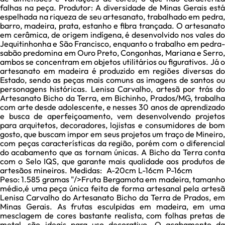
falhas na peça. Produtor: A diversidade de Minas Gerais está
espelhada na riqueza de seu artesanato, trabalhado em pedra,
barro, madeira, prata, estanho e fibra trançada. O artesanato
em cerâmica, de origem indígena, é desenvolvido nos vales do
Jequitinhonha e São Francisco, enquanto o trabalho em pedra-
sabão predomina em Ouro Preto, Congonhas, Mariana e Serro,
ambos se concentram em objetos utilitários ou figurativos. Já o
artesanato em madeira é produzido em regiões diversas do
Estado, sendo as peças mais comuns as imagens de santos ou
personagens históricas. Lenisa Carvalho, artesã por trás do
Artesanato Bicho da Terra, em Bichinho, Prados/MG, trabalha
com arte desde adolescente, e nesses 30 anos de aprendizado
e busca de aperfeiçoamento, vem desenvolvendo projetos
para arquitetos, decoradores, lojistas e consumidores de bom
gosto, que buscam impor em seus projetos um traço de Mineiro,
com peças características da região, porém com o diferencial
do acabamento que as tornam únicas. A Bicho da Terra conta
com o Selo IQS, que garante mais qualidade aos produtos de
artesãos mineiros. Medidas: A-20cm L-16cm P-16cm
Peso: 1.585 gramas "/>
Fruta Bergamota em madeira, tamanh
médio,é uma peça única feita de forma artesanal pela artesã
Lenisa Carvalho do Artesanato Bicho da Terra de Prados, em
Minas Gerais. As frutas esculpidas em madeira, em uma
mesclagem de cores bastante realista, com folhas pretas de
metal, são ideais para uso decorativo. O acabamento da