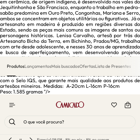
em cerâmica, de origem indígena, é desenvolvido nos vales do
Jequitinhonha e São Francisco, enquanto o trabalho em pedra-
sabão predomina em Ouro Preto, Congonhas, Mariana e Serro,
ambos se concentram em objetos utilitários ou figurativos. Já o
artesanato em madeira é produzido em regiões diversas do
Estado, sendo as peças mais comuns as imagens de santos ou
personagens históricas. Lenisa Carvalho, artesã por trás do
Artesanato Bicho da Terra, em Bichinho, Prados/MG, trabalha
com arte desde adolescente, e nesses 30 anos de aprendizado
e busca de aperfeiçoamento, vem desenvolvendo projetos
para arquitetos, decoradores, lojistas e consumidores de bom
gosto, que buscam impor em seus projetos um traço de Mineiro,
com peças características da região, porém com o diferencial
do acabamento que as tornam únicas. A Bicho da Terra conta
com o Selo IQS, que garante mais qualidade aos produtos de
artesãos mineiros. Medidas: A-20cm L-16cm P-16cm
Peso: 1.585 gramas "/>