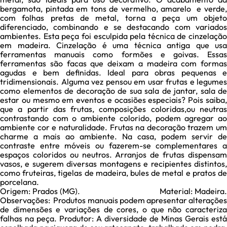
bergamota, pintada em tons de vermelho, amarelo e verde,
com folhas pretas de metal, torna a peça um objeto
diferenciado, combinando e se destacando com variados
ambientes. Esta peça foi esculpida pela técnica de cinzelação
em madeira. Cinzelação é uma técnica antiga que usa
ferramentas manuais como formões e goivas. Essas
ferramentas são facas que deixam a madeira com formas
agudas e bem definidas. Ideal para obras pequenas e
tridimensionais. Alguma vez pensou em usar frutas e legumes
como elementos de decoração de sua sala de jantar, sala de
estar ou mesmo em eventos e ocasiões especiais? Pois saiba,
que a partir das frutas, composições coloridas,ou neutras
contrastando com o ambiente colorido, podem agregar ao
ambiente cor e naturalidade. Frutas na decoração trazem um
charme a mais ao ambiente. Na casa, podem servir de
contraste entre móveis ou fazerem-se complementares a
espaços coloridos ou neutros. Arranjos de frutas dispensam
vasos, e sugerem diversas montagens e recipientes distintos,
como fruteiras, tigelas de madeira, bules de metal e pratos de
porcelana.
Origem: Prados (MG). Material: Madeira.
Observações: Produtos manuais podem apresentar alterações
de dimensões e variações de cores, o que não caracteriza
falhas na peça. Produtor: A diversidade de Minas Gerais está