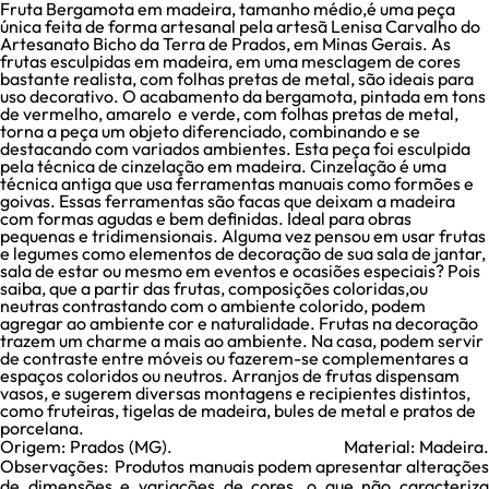
Fruta Bergamota em madeira, tamanho médio,é uma peça
única feita de forma artesanal pela artesã Lenisa Carvalho do
Artesanato Bicho da Terra de Prados, em Minas Gerais. As
frutas esculpidas em madeira, em uma mesclagem de cores
bastante realista, com folhas pretas de metal, são ideais para
uso decorativo. O acabamento da bergamota, pintada em tons
de vermelho, amarelo e verde, com folhas pretas de metal,
torna a peça um objeto diferenciado, combinando e se
destacando com variados ambientes. Esta peça foi esculpida
pela técnica de cinzelação em madeira. Cinzelação é uma
técnica antiga que usa ferramentas manuais como formões e
goivas. Essas ferramentas são facas que deixam a madeira
com formas agudas e bem definidas. Ideal para obras
pequenas e tridimensionais. Alguma vez pensou em usar frutas
e legumes como elementos de decoração de sua sala de jantar,
sala de estar ou mesmo em eventos e ocasiões especiais? Pois
saiba, que a partir das frutas, composições coloridas,ou
neutras contrastando com o ambiente colorido, podem
agregar ao ambiente cor e naturalidade. Frutas na decoração
trazem um charme a mais ao ambiente. Na casa, podem servir
de contraste entre móveis ou fazerem-se complementares a
espaços coloridos ou neutros. Arranjos de frutas dispensam
vasos, e sugerem diversas montagens e recipientes distintos,
como fruteiras, tigelas de madeira, bules de metal e pratos de
porcelana.
Origem: Prados (MG). Material: Madeira.
Observações: Produtos manuais podem apresentar alterações
de dimensões e variações de cores, o que não caracteriza