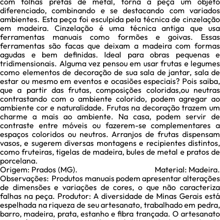
com folhas pretas de metal, torna a peça um objeto
diferenciado, combinando e se destacando com variados
ambientes. Esta peça foi esculpida pela técnica de cinzelação
em madeira. Cinzelação é uma técnica antiga que usa
ferramentas manuais como formões e goivas. Essas
ferramentas são facas que deixam a madeira com formas
agudas e bem definidas. Ideal para obras pequenas e
tridimensionais. Alguma vez pensou em usar frutas e legumes
como elementos de decoração de sua sala de jantar, sala de
estar ou mesmo em eventos e ocasiões especiais? Pois saiba,
que a partir das frutas, composições coloridas,ou neutras
contrastando com o ambiente colorido, podem agregar ao
ambiente cor e naturalidade. Frutas na decoração trazem um
charme a mais ao ambiente. Na casa, podem servir de
contraste entre móveis ou fazerem-se complementares a
espaços coloridos ou neutros. Arranjos de frutas dispensam
vasos, e sugerem diversas montagens e recipientes distintos,
como fruteiras, tigelas de madeira, bules de metal e pratos de
porcelana.
Origem: Prados (MG). Material: Madeira.
Observações: Produtos manuais podem apresentar alterações
de dimensões e variações de cores, o que não caracteriza
falhas na peça. Produtor: A diversidade de Minas Gerais está
espelhada na riqueza de seu artesanato, trabalhado em pedra,
barro, madeira, prata, estanho e fibra trançada. O artesanato