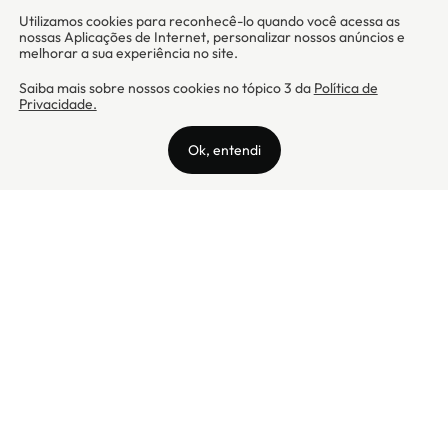
Camicado - Maxmix Comercial Ltda - CNPJ: 03.002.339/0001-15 / Rua
Tutóia, 938 - Vila Mariana - CEP: 04007-005 - São Paulo / SP
Camicado © Todos os direitos reservados
Preços válidos somente para compras na internet. Para reclamações,
clique aqui: PROCON Amazonas, PROCON Manaus, PROCON Santa
Catarina ou PROCON Rio de Janeiro
A Camicado atua como correspondente bancário da
Realize CFI
no país,
prestando os serviços de abertura de conta pós-paga (cartões de
crédito), conforme a regulação vigente.