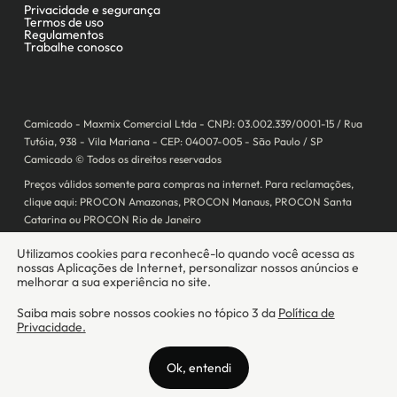
Camicado - Maxmix Comercial Ltda - CNPJ: 03.002.339/0001-15 / Rua
Tutóia, 938 - Vila Mariana - CEP: 04007-005 - São Paulo / SP
Camicado © Todos os direitos reservados
Preços válidos somente para compras na internet. Para reclamações,
clique aqui: PROCON Amazonas, PROCON Manaus, PROCON Santa
Catarina ou PROCON Rio de Janeiro
A Camicado atua como correspondente bancário da
Realize CFI
no país,
prestando os serviços de abertura de conta pós-paga (cartões de
crédito), conforme a regulação vigente.