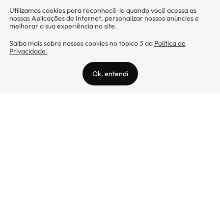
Camicado - Maxmix Comercial Ltda - CNPJ: 03.002.339/0001-15 / Rua
Tutóia, 938 - Vila Mariana - CEP: 04007-005 - São Paulo / SP
Camicado © Todos os direitos reservados
Preços válidos somente para compras na internet. Para reclamações,
clique aqui: PROCON Amazonas, PROCON Manaus, PROCON Santa
Catarina ou PROCON Rio de Janeiro
A Camicado atua como correspondente bancário da
Realize CFI
no país,
prestando os serviços de abertura de conta pós-paga (cartões de
crédito), conforme a regulação vigente.