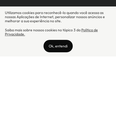
Camicado - Maxmix Comercial Ltda - CNPJ: 03.002.339/0001-15 / Rua
Tutóia, 938 - Vila Mariana - CEP: 04007-005 - São Paulo / SP
Camicado © Todos os direitos reservados
Preços válidos somente para compras na internet. Para reclamações,
clique aqui: PROCON Amazonas, PROCON Manaus, PROCON Santa
Catarina ou PROCON Rio de Janeiro
A Camicado atua como correspondente bancário da
Realize CFI
no país,
prestando os serviços de abertura de conta pós-paga (cartões de
crédito), conforme a regulação vigente.