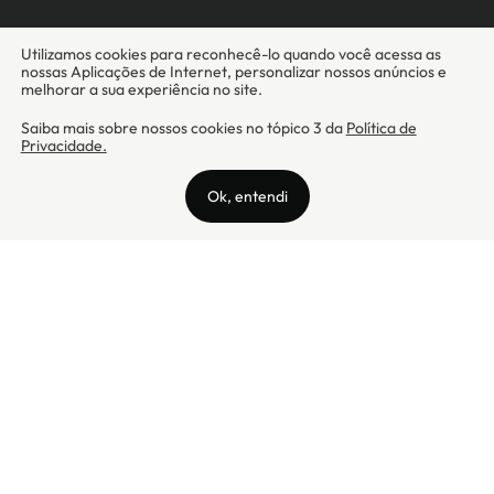
Camicado - Maxmix Comercial Ltda - CNPJ: 03.002.339/0001-15 / Rua
Tutóia, 938 - Vila Mariana - CEP: 04007-005 - São Paulo / SP
Camicado © Todos os direitos reservados
Preços válidos somente para compras na internet. Para reclamações,
clique aqui: PROCON Amazonas, PROCON Manaus, PROCON Santa
Catarina ou PROCON Rio de Janeiro
A Camicado atua como correspondente bancário da
Realize CFI
no país,
prestando os serviços de abertura de conta pós-paga (cartões de
crédito), conforme a regulação vigente.