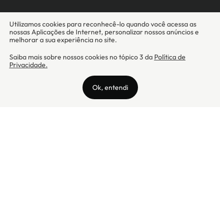
Camicado - Maxmix Comercial Ltda - CNPJ: 03.002.339/0001-15 / Rua
Tutóia, 938 - Vila Mariana - CEP: 04007-005 - São Paulo / SP
Camicado © Todos os direitos reservados
Preços válidos somente para compras na internet. Para reclamações,
clique aqui: PROCON Amazonas, PROCON Manaus, PROCON Santa
Catarina ou PROCON Rio de Janeiro
A Camicado atua como correspondente bancário da
Realize CFI
no país,
prestando os serviços de abertura de conta pós-paga (cartões de
crédito), conforme a regulação vigente.