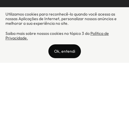
Camicado - Maxmix Comercial Ltda - CNPJ: 03.002.339/0001-15 / Rua
Tutóia, 938 - Vila Mariana - CEP: 04007-005 - São Paulo / SP
Camicado © Todos os direitos reservados
Preços válidos somente para compras na internet. Para reclamações,
clique aqui: PROCON Amazonas, PROCON Manaus, PROCON Santa
Catarina ou PROCON Rio de Janeiro
A Camicado atua como correspondente bancário da
Realize CFI
no país,
prestando os serviços de abertura de conta pós-paga (cartões de
crédito), conforme a regulação vigente.