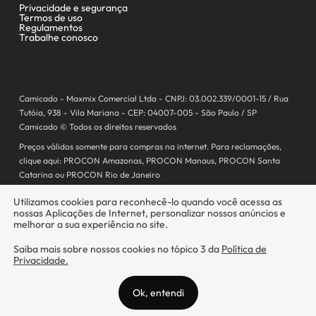
Camicado - Maxmix Comercial Ltda - CNPJ: 03.002.339/0001-15 / Rua
Tutóia, 938 - Vila Mariana - CEP: 04007-005 - São Paulo / SP
Camicado © Todos os direitos reservados
Preços válidos somente para compras na internet. Para reclamações,
clique aqui: PROCON Amazonas, PROCON Manaus, PROCON Santa
Catarina ou PROCON Rio de Janeiro
A Camicado atua como correspondente bancário da
Realize CFI
no país,
prestando os serviços de abertura de conta pós-paga (cartões de
crédito), conforme a regulação vigente.