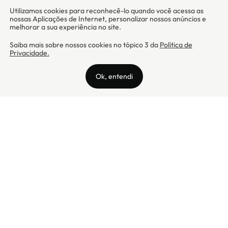
Camicado - Maxmix Comercial Ltda - CNPJ: 03.002.339/0001-15 / Rua
Tutóia, 938 - Vila Mariana - CEP: 04007-005 - São Paulo / SP
Camicado © Todos os direitos reservados
Preços válidos somente para compras na internet. Para reclamações,
clique aqui: PROCON Amazonas, PROCON Manaus, PROCON Santa
Catarina ou PROCON Rio de Janeiro
A Camicado atua como correspondente bancário da
Realize CFI
no país,
prestando os serviços de abertura de conta pós-paga (cartões de
crédito), conforme a regulação vigente.