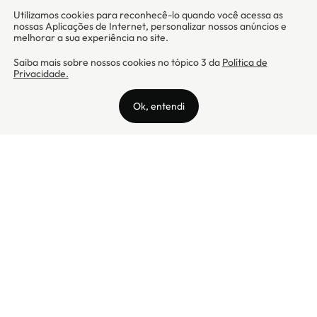
Camicado - Maxmix Comercial Ltda - CNPJ: 03.002.339/0001-15 / Rua
Tutóia, 938 - Vila Mariana - CEP: 04007-005 - São Paulo / SP
Camicado © Todos os direitos reservados
Preços válidos somente para compras na internet. Para reclamações,
clique aqui: PROCON Amazonas, PROCON Manaus, PROCON Santa
Catarina ou PROCON Rio de Janeiro
A Camicado atua como correspondente bancário da
Realize CFI
no país,
prestando os serviços de abertura de conta pós-paga (cartões de
crédito), conforme a regulação vigente.