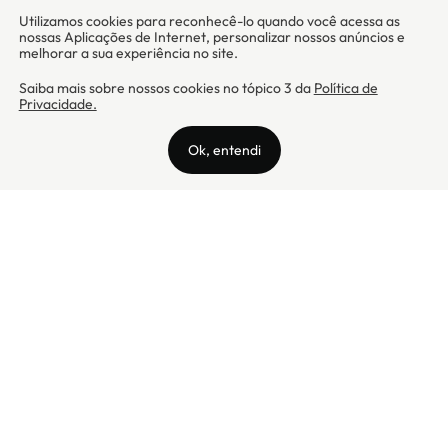
Camicado - Maxmix Comercial Ltda - CNPJ: 03.002.339/0001-15 / Rua
Tutóia, 938 - Vila Mariana - CEP: 04007-005 - São Paulo / SP
Camicado © Todos os direitos reservados
Preços válidos somente para compras na internet. Para reclamações,
clique aqui: PROCON Amazonas, PROCON Manaus, PROCON Santa
Catarina ou PROCON Rio de Janeiro
A Camicado atua como correspondente bancário da
Realize CFI
no país,
prestando os serviços de abertura de conta pós-paga (cartões de
crédito), conforme a regulação vigente.