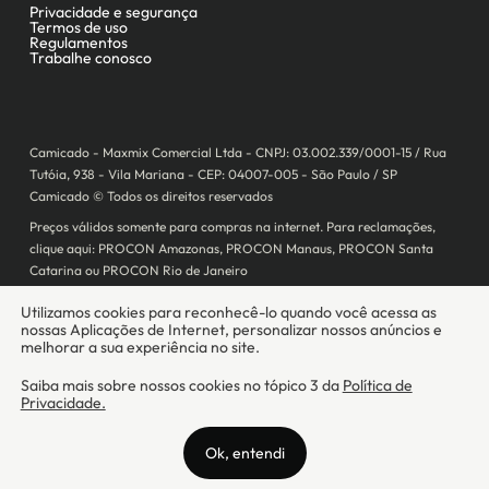
Camicado - Maxmix Comercial Ltda - CNPJ: 03.002.339/0001-15 / Rua
Tutóia, 938 - Vila Mariana - CEP: 04007-005 - São Paulo / SP
Camicado © Todos os direitos reservados
Preços válidos somente para compras na internet. Para reclamações,
clique aqui: PROCON Amazonas, PROCON Manaus, PROCON Santa
Catarina ou PROCON Rio de Janeiro
A Camicado atua como correspondente bancário da
Realize CFI
no país,
prestando os serviços de abertura de conta pós-paga (cartões de
crédito), conforme a regulação vigente.