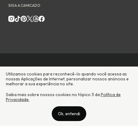
Camicado - Maxmix Comercial Ltda - CNPJ: 03.002.339/0001-15 /
Rua Tutóia, 938 - Vila Mariana - CEP: 04007-005 - São Paulo / SP
Camicado © Todos os direitos reservados
Preços válidos somente para compras na internet. Para reclamações,
clique aqui: PROCON Amazonas, PROCON Manaus, PROCON Santa