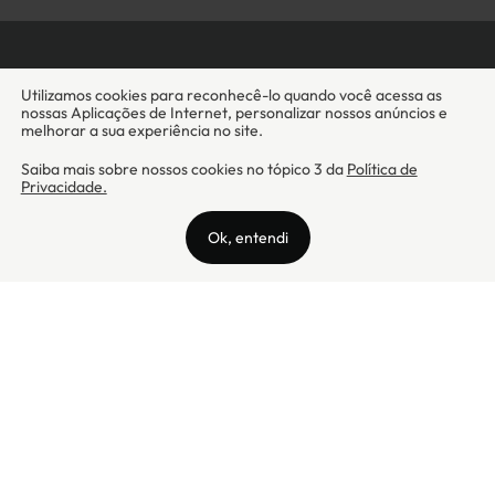
Camicado - Maxmix Comercial Ltda - CNPJ: 03.002.339/0001-15 / Rua
Tutóia, 938 - Vila Mariana - CEP: 04007-005 - São Paulo / SP
Camicado © Todos os direitos reservados
Preços válidos somente para compras na internet. Para reclamações,
clique aqui: PROCON Amazonas, PROCON Manaus, PROCON Santa
Catarina ou PROCON Rio de Janeiro
A Camicado atua como correspondente bancário da
Realize CFI
no país,
prestando os serviços de abertura de conta pós-paga (cartões de
crédito), conforme a regulação vigente.