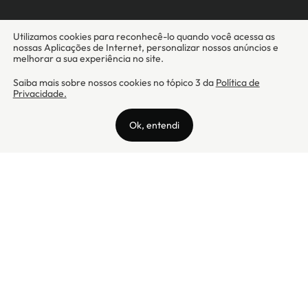
Camicado - Maxmix Comercial Ltda - CNPJ: 03.002.339/0001-15 / Rua
Tutóia, 938 - Vila Mariana - CEP: 04007-005 - São Paulo / SP
Camicado © Todos os direitos reservados
Preços válidos somente para compras na internet. Para reclamações,
clique aqui: PROCON Amazonas, PROCON Manaus, PROCON Santa
Catarina ou PROCON Rio de Janeiro
A Camicado atua como correspondente bancário da
Realize CFI
no país,
prestando os serviços de abertura de conta pós-paga (cartões de
crédito), conforme a regulação vigente.