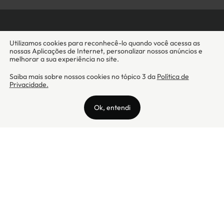
Camicado - Maxmix Comercial Ltda - CNPJ: 03.002.339/0001-15 / Rua
Tutóia, 938 - Vila Mariana - CEP: 04007-005 - São Paulo / SP
Camicado © Todos os direitos reservados
Preços válidos somente para compras na internet. Para reclamações,
clique aqui: PROCON Amazonas, PROCON Manaus, PROCON Santa
Catarina ou PROCON Rio de Janeiro
A Camicado atua como correspondente bancário da
Realize CFI
no país,
prestando os serviços de abertura de conta pós-paga (cartões de
crédito), conforme a regulação vigente.