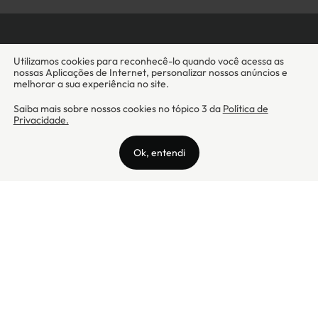
Camicado - Maxmix Comercial Ltda - CNPJ: 03.002.339/0001-15 / Rua
Tutóia, 938 - Vila Mariana - CEP: 04007-005 - São Paulo / SP
Camicado © Todos os direitos reservados
Preços válidos somente para compras na internet. Para reclamações,
clique aqui: PROCON Amazonas, PROCON Manaus, PROCON Santa
Catarina ou PROCON Rio de Janeiro
A Camicado atua como correspondente bancário da
Realize CFI
no país,
prestando os serviços de abertura de conta pós-paga (cartões de
crédito), conforme a regulação vigente.